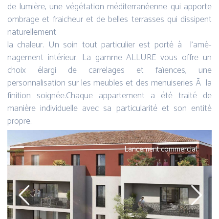
de lumière, une végétation méditerranéenne qui apporte
ombrage et fraicheur et de belles terrasses qui dissipent
naturellement
la chaleur. Un soin tout particulier est porté à l’amé­
nagement intérieur. La gamme ALLURE vous offre un
choix élargi de carrelages et faïences, une
personnalisation sur les meubles et des menuiseries Ã la
finition soignée.Chaque appartement a été traité de
manière individuelle avec sa particularité et son entité
propre.
Lancement commercial