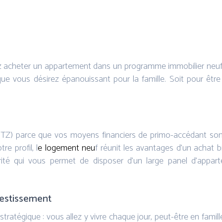
lez acheter un appartement dans un programme immobilier neuf d
que vous désirez épanouissant pour la famille. Soit pour être
PTZ) parce que vos moyens financiers de primo-accédant sont
re profil, l
e logement neu
f réunit les avantages d’un achat bie
é qui vous permet de disposer d’un large panel d’appartem
vestissement
tratégique : vous allez y vivre chaque jour, peut-être en fami