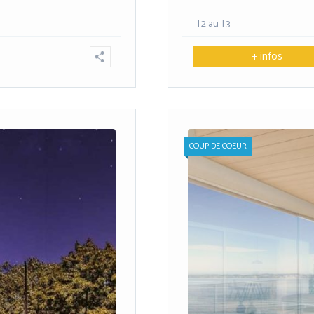
T2 au T3
+ infos
COUP DE COEUR