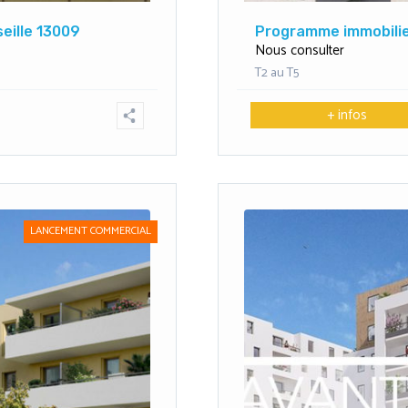
eille 13009
Programme immobilie
Nous consulter
T2 au T5
+ infos
LANCEMENT COMMERCIAL