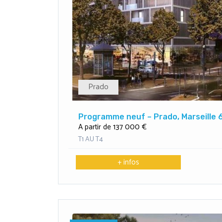
Prado
Programme neuf – Prado, Marseille 
137 000 €
A partir de
T1 AU T4
+ infos