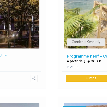
Corniche Kennedy
ème
6
Programme neuf – Co
369 000 €
A partir de
T1 AU T5
+ infos