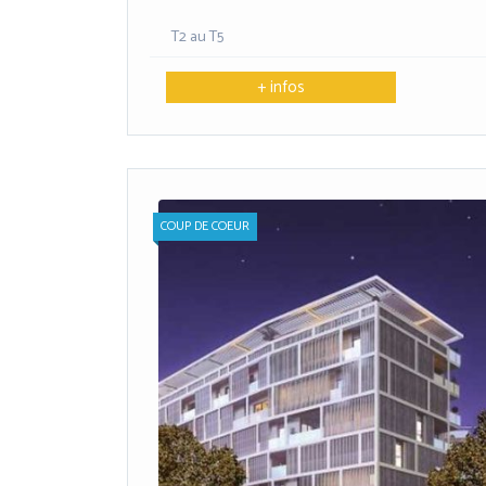
T2 au T5
+ infos
COUP DE COEUR