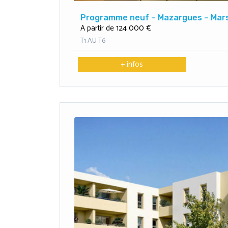
Programme neuf – Mazargues – Mars
124 000 €
A partir de
T1 AU T6
+ infos