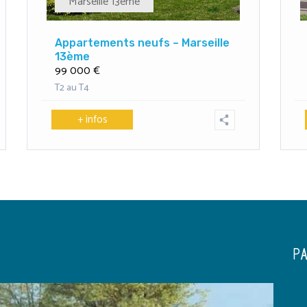
Marseille 13ème
Appartements neufs – Marseille
13ème
99 000 €
T2 au T4
+ infos
P