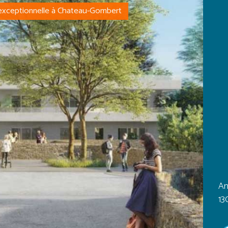
ceptionnelle à Chateau-Gombert
An
13