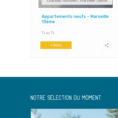
Château Gombert
,
Marseille 13ème
Appartements neufs – Marseille
13ème
T2 au T5
+ infos
NOTRE SÉLECTION DU MOMENT