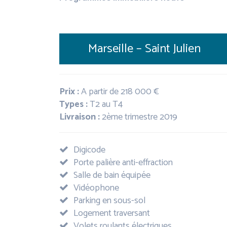
Marseille
–
Saint Julien
Prix :
A partir de
218 000 €
Types :
T2 au T4
Livraison :
2ème trimestre 2019
Digicode
Porte palière anti-effraction
Salle de bain équipée
Vidéophone
Parking en sous-sol
Logement traversant
Volets roulants électriques