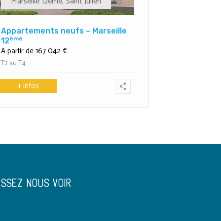
Marseille 12ème
,
Saint Julien
Appartements neufs – Marseille
ème
12
167 042 €
A partir de
T2 au T4
+ infos
ASSEZ NOUS VOIR