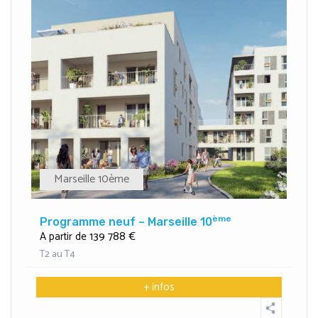
Marseille 10ème
ème
Programme neuf – Marseille 10
139 788 €
A partir de
T2 au T4
+ infos